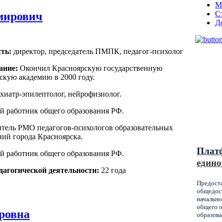
М
С
мирович
Д
ть:
директор, председатель ПМПК, педагог-психолог
ание:
Окончил Красноярскую государственную
кую академию в 2000 году.
Муниц
хиатр-эпилептолог, нейрофизиолог.
оказы
й работник общего образования РФ.
образ
Красн
итель РМО педагогов-психологов образовательных
ий города Красноярска.
Плат
й работник общего образования РФ.
едино
дагогической деятельности:
22 года
Предост
общедост
начально
общего о
ровна
образова