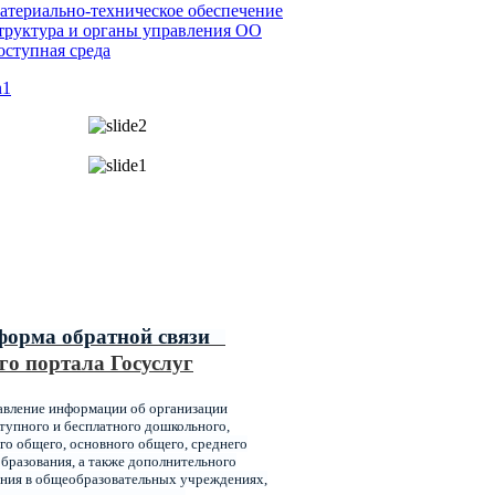
атериально-техническое обеспечение
труктура и органы управления ОО
оступная среда
ипальные услуги,
ваемые главным управлением
ования администрации города
оярска
форма обратной связи
го портала Госуслуг
авление информации об организации
упного и бесплатного дошкольного,
го общего, основного общего, среднего
бразования, а также дополнительного
ния в общеобразовательных учреждениях,