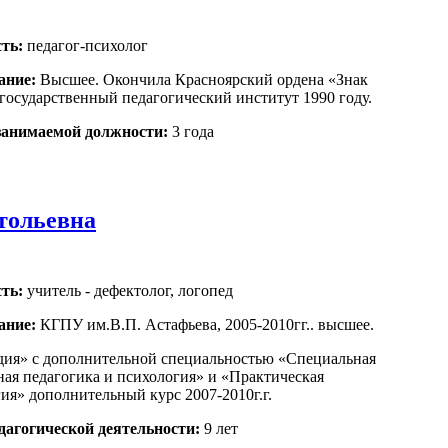
ть:
педагог-психолог
ание:
Высшее. Окончила Красноярский ордена «Знак
государственный педагогический институт 1990 году.
занимаемой должности:
3 года
тольевна
ть:
учитель - дефектолог, логопед
ание:
КГПУ им.В.П. Астафьева, 2005-2010гг.. высшее.
дия» с дополнительной специальностью «Специальная
ая педагогика и психология» и «Практическая
ия» дополнительный курс 2007-2010г.г.
дагогической деятельности:
9 лет