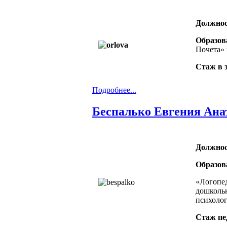
Должнос
Образов
Почета» 
Стаж в 
Подробнее...
Беспалько Евгения Ана
Должнос
Образов
«Логопе
дошкольн
психолог
Стаж пе