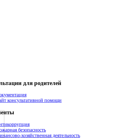
льтации для родителей
окументация
айт консультативной помощи
менты
нтикоррупция
ожарная безопасность
инансово-хозяйственная деятельность