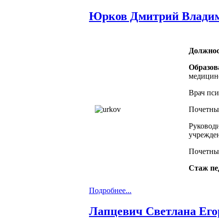
Юрков Дмитрий Влади
Должнос
Образов
медицинс
Врач пси
Почетны
Руковод
учрежден
Почетны
Стаж пе
Подробнее...
Лапцевич Светлана Его