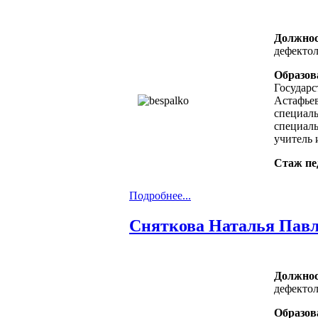
Должнос
дефекто
Образов
Государс
Астафьев
специал
специал
учитель 
Стаж пе
Подробнее...
Сняткова Наталья Пав
Должно
дефекто
Образов