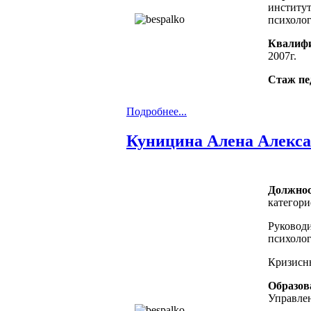
институт
психоло
Квалиф
2007г.
Стаж пе
Подробнее...
Куницина Алена Алекс
Должнос
категор
Руководи
психолог
Кризисны
Образов
Управлен