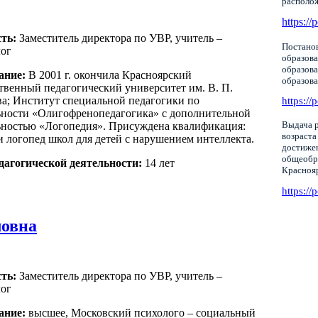
располо
https://
ть:
Заместитель директора по УВР, учитель –
Постанов
лог
образова
образов
ание:
В 2001 г. окончила Красноярский
образов
твенный педагогический университет им. В. П.
а; Институт специальной педагогики по
https://
ьности «Олигофренопедагогика» с дополнительной
Выдача р
ьностью «Логопедия». Присуждена квалификация:
возраста
и логопед школ для детей с нарушением интеллекта.
достижен
общеобр
дагогической деятельности:
14 лет
Красноя
https://
ловна
сть:
Заместитель директора по УВР, учитель –
лог
ание:
высшее, Московский психолого – социальный