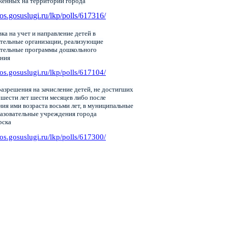
женных на территории города
pos.gosuslugi.ru/lkp/polls/617316/
ка на учет и направление детей в
тельные организации, реализующие
ательные программы дошкольного
ания
pos.gosuslugi.ru/lkp/polls/617104/
азрешения на зачисление детей, не достигших
 шести лет шести месяцев либо после
ия ими возраста восьми лет, в муниципальные
азовательные учреждения города
рска
pos.gosuslugi.ru/lkp/polls/617300/