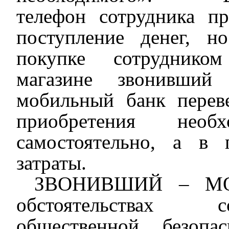
телефон
сотрудника
п
поступление денег
, но
покупке
сотрудник
ом
магазине
звонивший 
мобильный банк пере
приобретения нео
самостоятельно,
а
в 
затраты.
ЗВОНИВШИЙ
–
МО
обстоятельствах с
общественной безопа