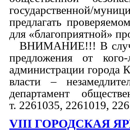
государственной/муни
предлагать проверяемо
для «благоприятной» пр
В
НИМАНИЕ!!! В
слу
предложения от кого
администрации города К
власти – незамедлит
департамент обществе
т.
2261035
,
2261019
,
226
VIII ГОРОДСКАЯ 