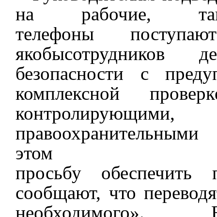
на рабочие, 
телефоны
поступ
ают
якобы
сотруднико
в
депа
безопасности
с
преду
комплексной прове
контро
лирующими
,
н
правоохранител
эт
просьбу
обеспечить
сообщают, что перевод
необходимого».