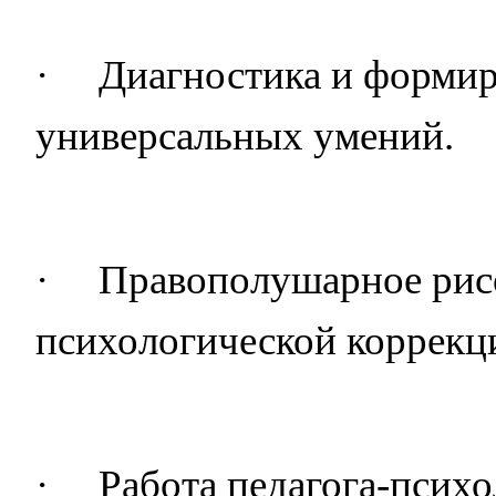
·
Диагностика и форми
универсальных умений.
·
Правополушарное рисо
психологической коррекц
·
Работа педагога-псих