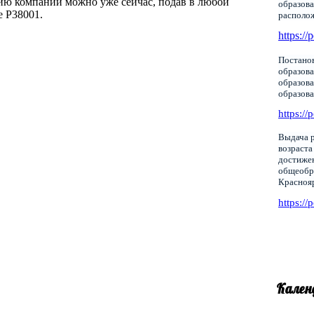
ию компании можно уже сейчас, подав в любой
образова
е Р38001.
располо
https://
Постанов
образова
образов
образов
https://
Выдача р
возраста
достижен
общеобр
Красноя
https://
Кален