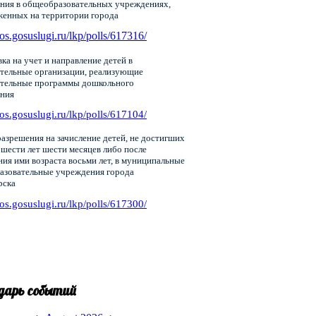
ния в общеобразовательных учреждениях,
женных на территории города
pos.gosuslugi.ru/lkp/polls/617316/
ка на учет и направление детей в
тельные организации, реализующие
ательные программы дошкольного
ания
pos.gosuslugi.ru/lkp/polls/617104/
азрешения на зачисление детей, не достигших
 шести лет шести месяцев либо после
ия ими возраста восьми лет, в муниципальные
азовательные учреждения города
рска
pos.gosuslugi.ru/lkp/polls/617300/
дарь событий