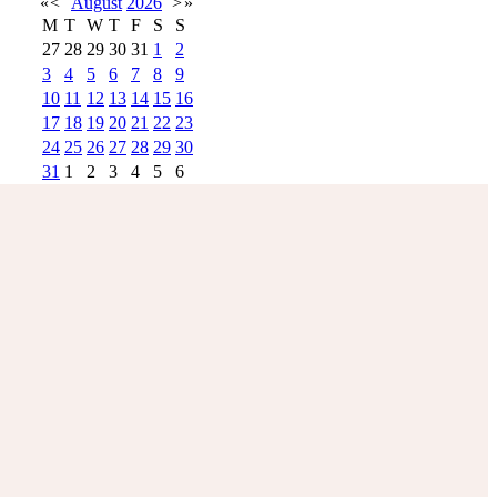
«
<
August
2026
>
»
M
T
W
T
F
S
S
27
28
29
30
31
1
2
3
4
5
6
7
8
9
10
11
12
13
14
15
16
17
18
19
20
21
22
23
24
25
26
27
28
29
30
31
1
2
3
4
5
6