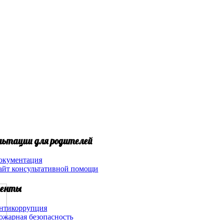
льтации для родителей
окументация
айт консультативной помощи
енты
нтикоррупция
ожарная безопасность