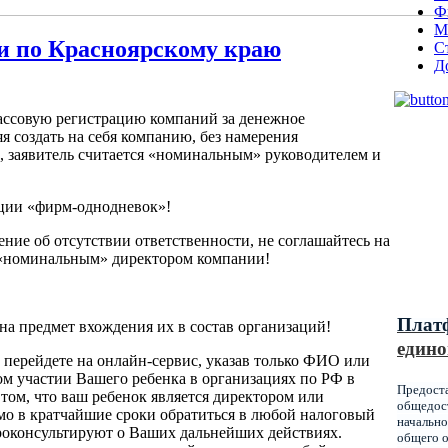
Ф
М
и по Красноярскому краю
С
Д
ассовую регистрацию компаний за денежное
я создать на себя компанию, без намерения
, заявитель считается «номинальным» руководителем и
Муниц
ации «фирм-однодневок»!
оказы
ение об отсутствии ответственности, не соглашайтесь на
образ
 «номинальным» директором компании!
Красн
Плат
 на предмет вхождения их в состав организаций!
едино
 перейдете на онлайн-сервис, указав только ФИО или
 участии Вашего ребенка в организациях по РФ в
Предост
ом, что ваш ребенок является директором или
общедост
мо в кратчайшие сроки обратиться в любой налоговый
начально
проконсультируют о Ваших дальнейших действиях.
общего о