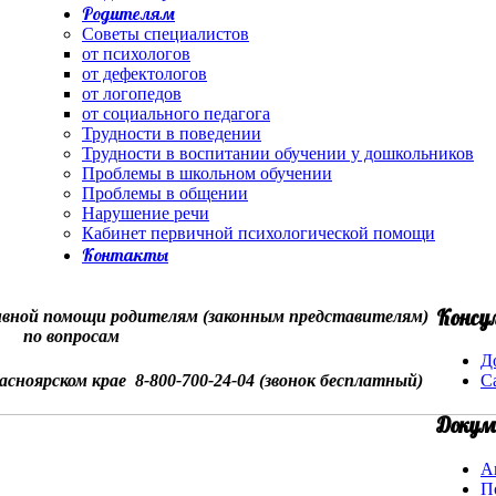
Родителям
Советы специалистов
от психологов
от дефектологов
от логопедов
от социального педагога
Трудности в поведении
Трудности в воспитании обучении у дошкольников
Проблемы в школьном обучении
Проблемы в общении
Нарушение речи
Кабинет первичной психологической помощи
Контакты
Консу
вной помощи родителям (законным представителям)
по вопросам
Д
асноярском крае 8-800-700-24-04 (звонок бесплатный)
С
Докум
А
П