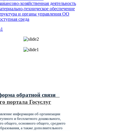
инансово-хозяйственная деятельность
атериально-техническое обеспечение
труктура и органы управления ОО
оступная среда
ипальные услуги,
ваемые главным управлением
ования администрации города
оярска
форма обратной связи
го портала Госуслуг
авление информации об организации
упного и бесплатного дошкольного,
го общего, основного общего, среднего
бразования, а также дополнительного