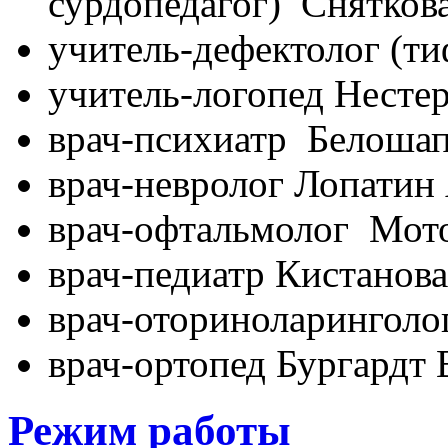
сурдопедагог) Сняткова
учитель-дефектолог (т
учитель-логопед Нестеро
врач-психиатр Белошап
врач-невролог Лопатин 
врач-офтальмолог Мото
врач-педиатр Кистанова
врач-оториноларинголо
врач-ортопед Бургардт В
Режим работы