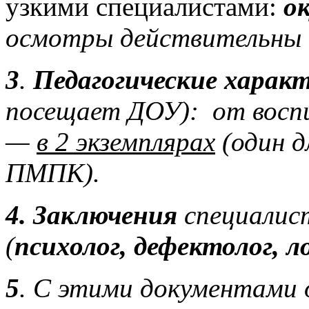
узкими специалистами:
ок
осмотры действительны 1
3
.
Педагогические хара
посещает ДОУ): от воспи
—
в 2 экземплярах
(один д
ПМПК).
4. Заключения
специалис
(
психолог, дефектолог, ло
5
. С этими документами