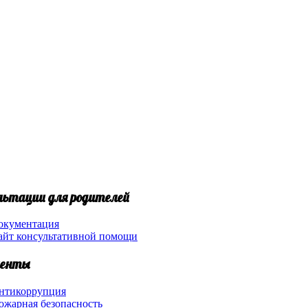
льтации для родителей
окументация
айт консультативной помощи
енты
нтикоррупция
ожарная безопасность