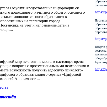
образова
располо
ортала Госуслуг Предоставление информации об
https://
тного дошкольного, начального общего, основного
 а также дополнительного образования в
Постанов
асположенных на территории города
образова
16/ Постановка на учет и направление детей в
образов
ующие...
образов
https://
Выдача р
возраста
достижен
общеобр
фровой мир не стоит на месте, в настоящее время
Красноя
нующие вопросы с профессиональными психологами в
https://
меете возможность получить адресную психолого-
цифрового образовательного сервиса «Цифровой
ихолог»? Анонимность...
ичества