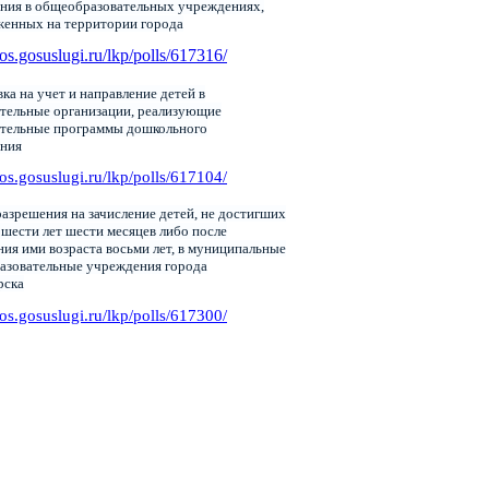
ния в общеобразовательных учреждениях,
женных на территории города
pos.gosuslugi.ru/lkp/polls/617316/
ка на учет и направление детей в
тельные организации, реализующие
ательные программы дошкольного
ания
pos.gosuslugi.ru/lkp/polls/617104/
азрешения на зачисление детей, не достигших
 шести лет шести месяцев либо после
ия ими возраста восьми лет, в муниципальные
азовательные учреждения города
рска
pos.gosuslugi.ru/lkp/polls/617300/