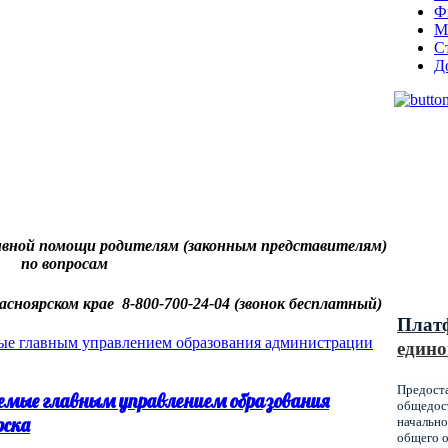
Ф
М
С
Д
Муниц
оказы
вной помощи родителям (законным представителям)
образ
по вопросам
Красн
асноярском крае 8-800-700-24-04 (звонок бесплатный)
Плат
едино
Предост
емые главным управлением образования
общедост
рска
начально
общего о