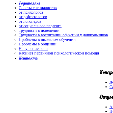
Родителям
Советы специалистов
от психологов
от дефектологов
от логопедов
от социального педагога
Трудности в поведении
Трудности в воспитании обучении у дошкольников
Проблемы в школьном обучении
Проблемы в общении
Нарушение речи
Кабинет первичной психологической помощи
Контакты
Консу
Д
С
Докум
А
П