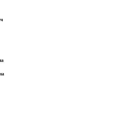
ич
на
на