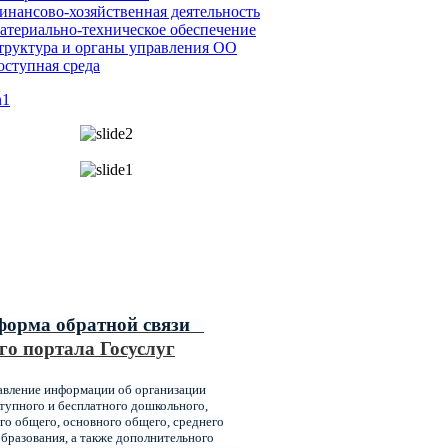
инансово-хозяйственная деятельность
атериально-техническое обеспечение
труктура и органы управления ОО
оступная среда
ипальные услуги,
ваемые главным управлением
ования администрации города
оярска
форма обратной связи
го портала Госуслуг
авление информации об организации
упного и бесплатного дошкольного,
го общего, основного общего, среднего
бразования, а также дополнительного