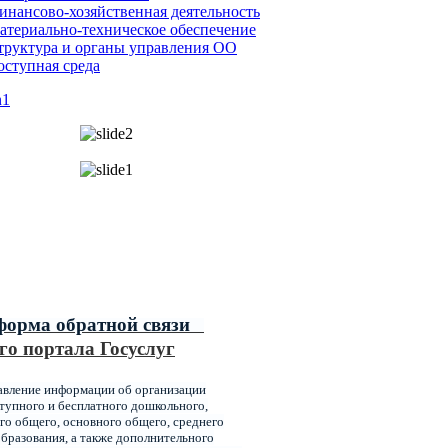
инансово-хозяйственная деятельность
атериально-техническое обеспечение
труктура и органы управления ОО
оступная среда
ипальные услуги,
ваемые главным управлением
ования администрации города
оярска
форма обратной связи
го портала Госуслуг
авление информации об организации
упного и бесплатного дошкольного,
го общего, основного общего, среднего
бразования, а также дополнительного