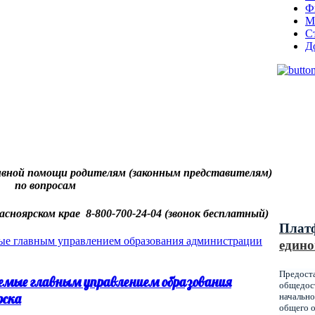
Ф
М
С
Д
Муниц
оказы
вной помощи родителям (законным представителям)
образ
по вопросам
Красн
асноярском крае 8-800-700-24-04 (звонок бесплатный)
Плат
едино
Предост
емые главным управлением образования
общедост
рска
начально
общего о