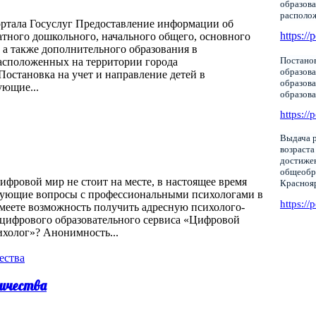
образова
располо
ортала Госуслуг Предоставление информации об
https://
тного дошкольного, начального общего, основного
 а также дополнительного образования в
Постанов
асположенных на территории города
образова
16/ Постановка на учет и направление детей в
образов
ующие...
образов
https://
Выдача р
возраста
достижен
общеобр
фровой мир не стоит на месте, в настоящее время
Красноя
нующие вопросы с профессиональными психологами в
https://
меете возможность получить адресную психолого-
цифрового образовательного сервиса «Цифровой
ихолог»? Анонимность...
ичества