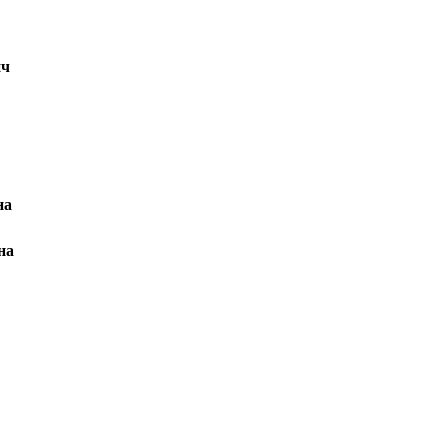
ич
на
на