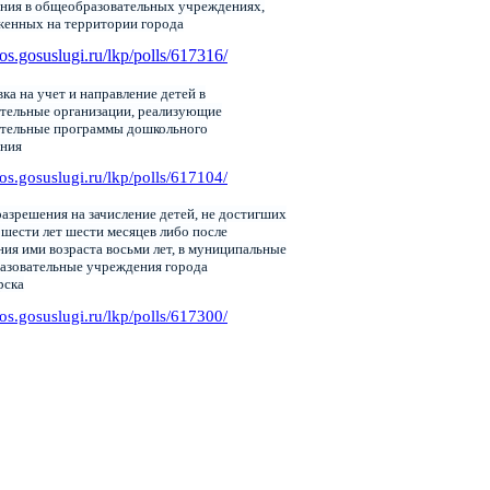
ния в общеобразовательных учреждениях,
женных на территории города
pos.gosuslugi.ru/lkp/polls/617316/
ка на учет и направление детей в
тельные организации, реализующие
ательные программы дошкольного
ания
pos.gosuslugi.ru/lkp/polls/617104/
азрешения на зачисление детей, не достигших
 шести лет шести месяцев либо после
ия ими возраста восьми лет, в муниципальные
азовательные учреждения города
рска
pos.gosuslugi.ru/lkp/polls/617300/