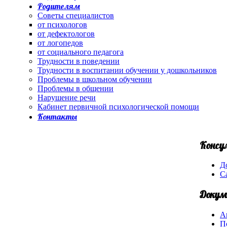
Родителям
Советы специалистов
от психологов
от дефектологов
от логопедов
от социального педагога
Трудности в поведении
Трудности в воспитании обучении у дошкольников
Проблемы в школьном обучении
Проблемы в общении
Нарушение речи
Кабинет первичной психологической помощи
Контакты
Консу
Д
С
Докум
А
П