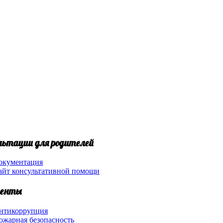
льтации для родителей
окументация
айт консультативной помощи
енты
нтикоррупция
ожарная безопасность