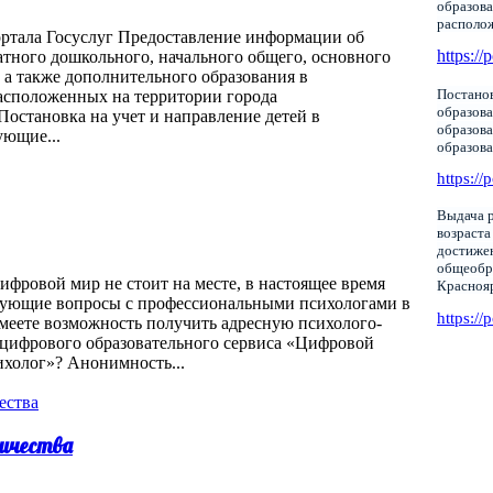
образова
располо
ортала Госуслуг Предоставление информации об
https://
тного дошкольного, начального общего, основного
 а также дополнительного образования в
Постанов
асположенных на территории города
образова
16/ Постановка на учет и направление детей в
образов
ующие...
образов
https://
Выдача р
возраста
достижен
общеобр
фровой мир не стоит на месте, в настоящее время
Красноя
нующие вопросы с профессиональными психологами в
https://
меете возможность получить адресную психолого-
цифрового образовательного сервиса «Цифровой
ихолог»? Анонимность...
ичества