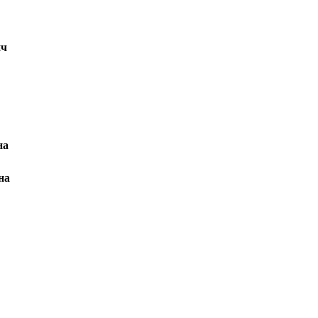
ич
на
на