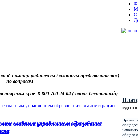
Ф
М
С
Д
Муниц
оказы
вной помощи родителям (законным представителям)
образ
по вопросам
Красн
асноярском крае 8-800-700-24-04 (звонок бесплатный)
Плат
едино
Предост
емые главным управлением образования
общедост
рска
начально
общего о