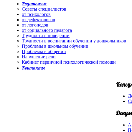
Родителям
Советы специалистов
от психологов
от дефектологов
от логопедов
от социального педагога
Трудности в поведении
Трудности в воспитании обучении у дошкольников
Проблемы в школьном обучении
Проблемы в общении
Нарушение речи
Кабинет первичной психологической помощи
Контакты
Консу
Д
С
Докум
А
П