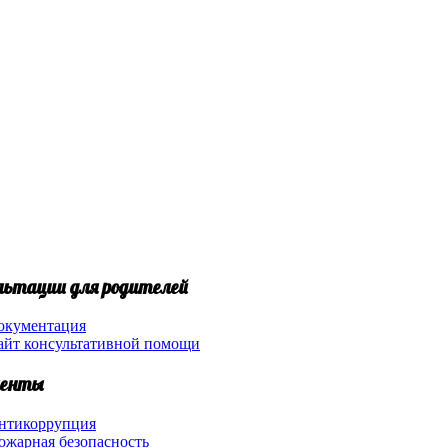
льтации для родителей
окументация
айт консультативной помощи
енты
нтикоррупция
ожарная безопасность