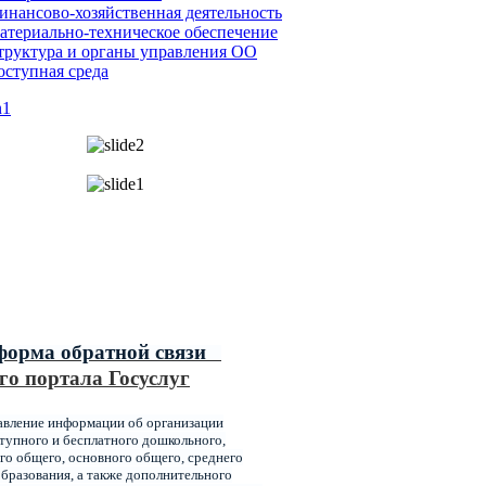
инансово-хозяйственная деятельность
атериально-техническое обеспечение
труктура и органы управления ОО
оступная среда
ипальные услуги,
ваемые главным управлением
ования администрации города
оярска
форма обратной связи
го портала Госуслуг
авление информации об организации
упного и бесплатного дошкольного,
го общего, основного общего, среднего
бразования, а также дополнительного