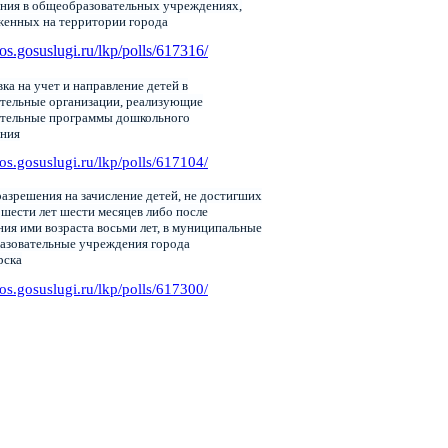
ния в общеобразовательных учреждениях,
женных на территории города
pos.gosuslugi.ru/lkp/polls/617316/
ка на учет и направление детей в
тельные организации, реализующие
ательные программы дошкольного
ания
pos.gosuslugi.ru/lkp/polls/617104/
азрешения на зачисление детей, не достигших
 шести лет шести месяцев либо после
ия ими возраста восьми лет, в муниципальные
азовательные учреждения города
рска
pos.gosuslugi.ru/lkp/polls/617300/